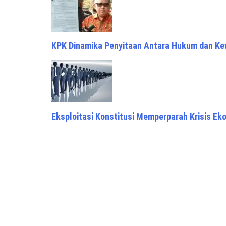
KPK Dinamika Penyitaan Antara Hukum dan K
Eksploitasi Konstitusi Memperparah Krisis E
Mencermati Pernyataan Nurul Arifin
Proudly powered by WordPress
|
Theme: Awaken Pro