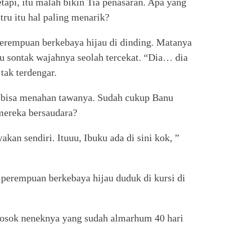
etapi, itu malah bikin Tia penasaran. Apa yang
stru itu hal paling menarik?
erempuan berkebaya hijau di dinding. Matanya
alu sontak wajahnya seolah tercekat. “Dia… dia
 tak terdengar.
k bisa menahan tawanya. Sudah cukup Banu
mereka bersaudara?
akan sendiri. Ituuu, Ibuku ada di sini kok, ”
perempuan berkebaya hijau duduk di kursi di
 sosok neneknya yang sudah almarhum 40 hari