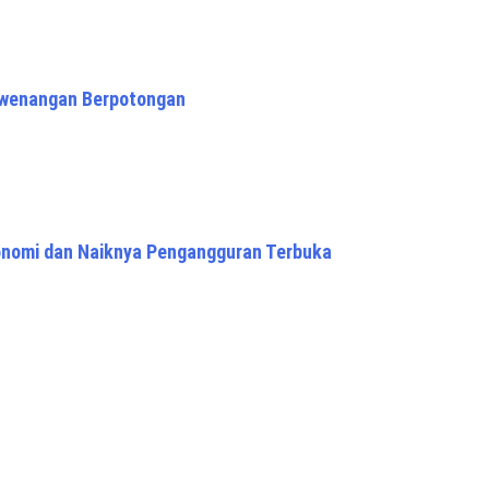
ewenangan Berpotongan
konomi dan Naiknya Pengangguran Terbuka
 by
ThemezHut
.