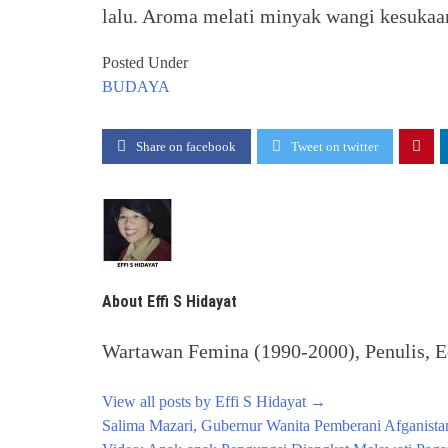
lalu. Aroma melati minyak wangi kesuk
Posted Under
BUDAYA
Share on facebook
Tweet on twitter
About Effi S Hidayat
Wartawan Femina (1990-2000), Penulis, Ed
View all posts by Effi S Hidayat
→
Post
Salima Mazari, Gubernur Wanita Pemberani Afganista
navigation