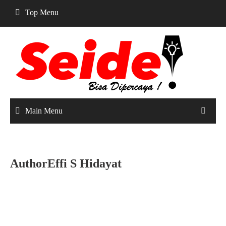
Skip
Top Menu
to
content
Main Menu
AuthorEffi S Hidayat