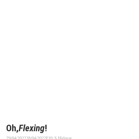
Oh,
Flexing
!
29/04/2022
28/04/2022
Effi S Hidayat