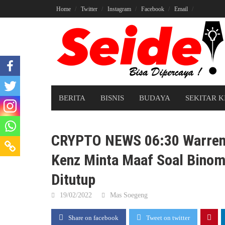
Skip
Home
Twitter
Instagram
Facebook
Email
to
content
BERITA
BISNIS
BUDAYA
SEKITAR K
CRYPTO NEWS 06:30 Warren 
Kenz Minta Maaf Soal Bino
Ditutup
19/02/2022
Mas Soegeng
Share on facebook
Tweet on twitter