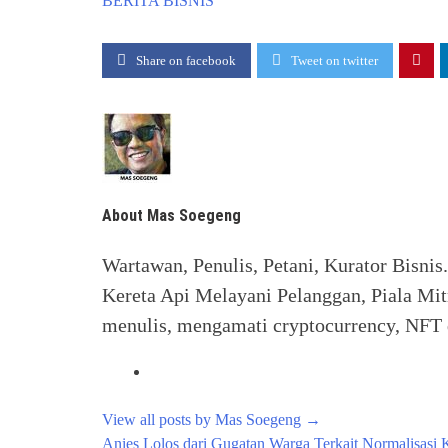
BERITA
BISNIS
Share on facebook
Tweet on twitter
About Mas Soegeng
Wartawan, Penulis, Petani, Kurator Bisnis
Kereta Api Melayani Pelanggan, Piala Mit
menulis, mengamati cryptocurrency, NFT d
View all posts by Mas Soegeng
→
Post
Anies Lolos dari Gugatan Warga Terkait Normalisasi 