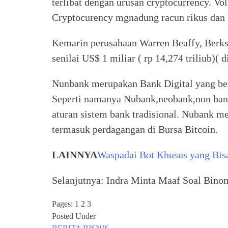
terlibat dengan urusan cryptocurrency. Vol
Cryptocurency mgnadung racun rikus dan
Kemarin perusahaan Warren Beaffy, Berks
senilai US$ 1 miliar ( rp 14,274 triliub)( 
Nunbank merupakan Bank Digital yang berb
Seperti namanya Nubank,neobank,non bank 
aturan sistem bank tradisional. Nubank 
termasuk perdagangan di Bursa Bitcoin.
LAINNYA
Waspadai Bot Khusus yang Bi
Selanjutnya: Indra Minta Maaf Soal Bino
Pages:
1
2 3
Posted Under