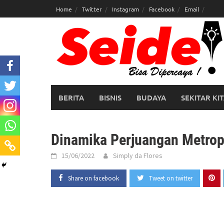
Skip
Home
Twitter
Instagram
Facebook
Email
to
content
BERITA
BISNIS
BUDAYA
SEKITAR KI
Dinamika Perjuangan Metrop
15/06/2022
Simply da Flores
Share on facebook
Tweet on twitter