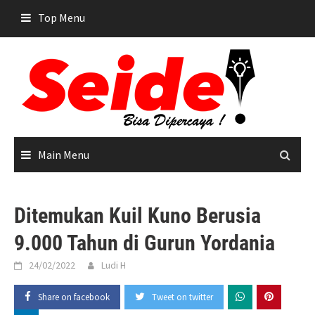
Skip
Top Menu
to
content
Main Menu
Ditemukan Kuil Kuno Berusia
9.000 Tahun di Gurun Yordania
24/02/2022
Ludi H
Share on facebook
Tweet on twitter