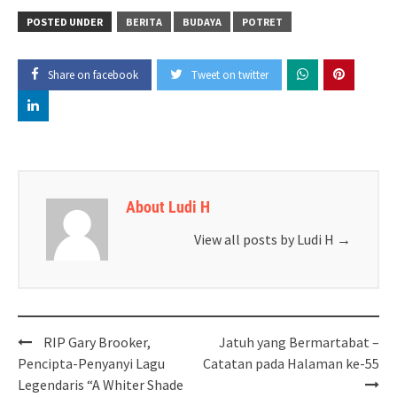
POSTED UNDER
BERITA
BUDAYA
POTRET
Share on facebook
Tweet on twitter
About Ludi H
View all posts by Ludi H
→
Post
RIP Gary Brooker,
Jatuh yang Bermartabat –
navigation
Pencipta-Penyanyi Lagu
Catatan pada Halaman ke-55
Legendaris “A Whiter Shade