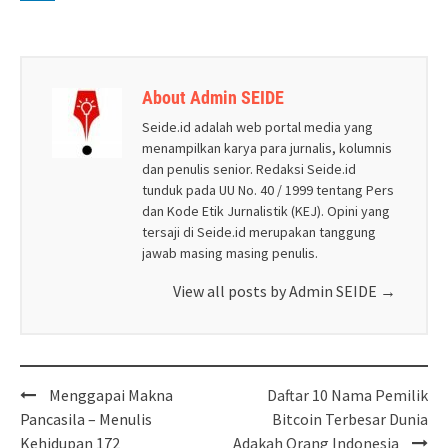
About Admin SEIDE
Seide.id adalah web portal media yang
menampilkan karya para jurnalis, kolumnis
dan penulis senior. Redaksi Seide.id
tunduk pada UU No. 40 / 1999 tentang Pers
dan Kode Etik Jurnalistik (KEJ). Opini yang
tersaji di Seide.id merupakan tanggung
jawab masing masing penulis.
View all posts by Admin SEIDE
→
Post
Menggapai Makna
Daftar 10 Nama Pemilik
navigation
Pancasila – Menulis
Bitcoin Terbesar Dunia
Kehidupan 172
Adakah Orang Indonesia