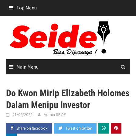
Skip
Top Menu
to
content
Main Menu
Do Kwon Mirip Elizabeth Holomes
Dalam Menipu Investor
21/06/2022
Admin SEIDE
Share on facebook
Tweet on twitter