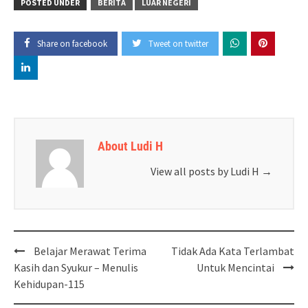
POSTED UNDER
BERITA
LUAR NEGERI
Share on facebook
Tweet on twitter
About Ludi H
View all posts by Ludi H
→
Post
Belajar Merawat Terima
Tidak Ada Kata Terlambat
navigation
Kasih dan Syukur – Menulis
Untuk Mencintai
Kehidupan-115