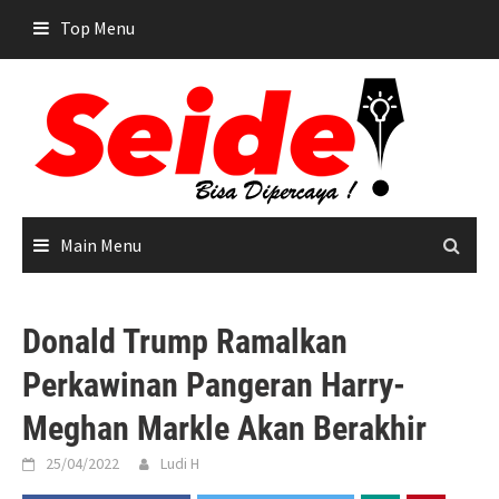
Skip
Top Menu
to
content
Main Menu
Donald Trump Ramalkan
Perkawinan Pangeran Harry-
Meghan Markle Akan Berakhir
25/04/2022
Ludi H