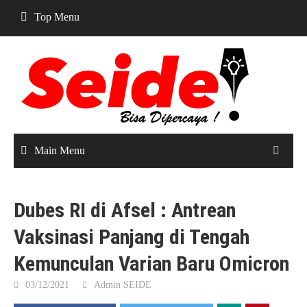
Skip
Top Menu
to
content
Main Menu
Dubes RI di Afsel : Antrean
Vaksinasi Panjang di Tengah
Kemunculan Varian Baru Omicron
03/12/2021
Admin SEIDE