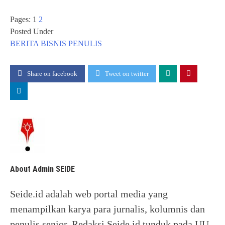
Pages:
1
2
Posted Under
BERITA
BISNIS
PENULIS
Share on facebook
Tweet on twitter
About Admin SEIDE
Seide.id adalah web portal media yang
menampilkan karya para jurnalis, kolumnis dan
penulis senior. Redaksi Seide.id tunduk pada UU