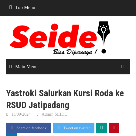
Skip
Top Menu
to
content
Main Menu
Yastroki Salurkan Kursi Roda ke
RSUD Jatipadang
13/09/2024
Admin SEIDE
Share on facebook
Tweet on twitter