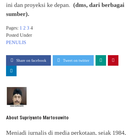
ini dan proyeksi ke depan.
(dms, dari berbagai
sumber).
Pages:
1
2
3
4
Posted Under
PENULIS
Share on facebook
Tweet on twitter
About Supriyanto Martosuwito
Menjadi jurnalis di media perkotaan, sejak 1984,