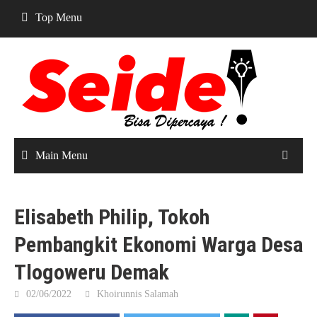
Skip
Top Menu
to
content
Main Menu
Elisabeth Philip, Tokoh
Pembangkit Ekonomi Warga Desa
Tlogoweru Demak
02/06/2022
Khoirunnis Salamah