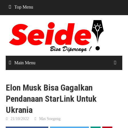
Skip
Top Menu
to
content
Main Menu
Elon Musk Bisa Gagalkan
Pendanaan StarLink Untuk
Ukrania
21/10/2022
Mas Soegeng