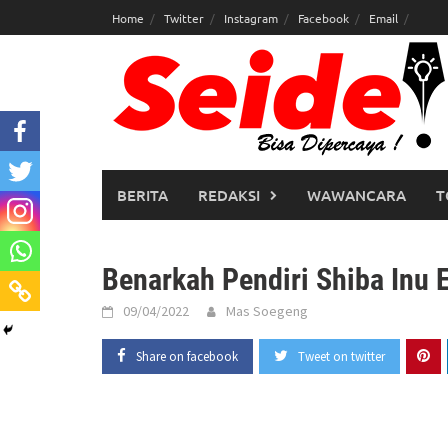
Skip
Home
Twitter
Instagram
Facebook
Email
to
content
BERITA
REDAKSI
WAWANCARA
T
Benarkah Pendiri Shiba Inu 
09/04/2022
Mas Soegeng
Share on facebook
Tweet on twitter