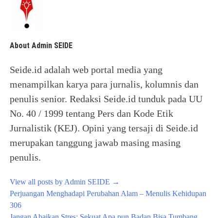
About Admin SEIDE
Seide.id adalah web portal media yang
menampilkan karya para jurnalis, kolumnis dan
penulis senior. Redaksi Seide.id tunduk pada UU
No. 40 / 1999 tentang Pers dan Kode Etik
Jurnalistik (KEJ). Opini yang tersaji di Seide.id
merupakan tanggung jawab masing masing
penulis.
View all posts by Admin SEIDE
→
Post
Perjuangan Menghadapi Perubahan Alam – Menulis Kehidupan
navigation
306
Jangan Abaikan Stres: Sekuat Apa pun Badan Bisa Tumbang