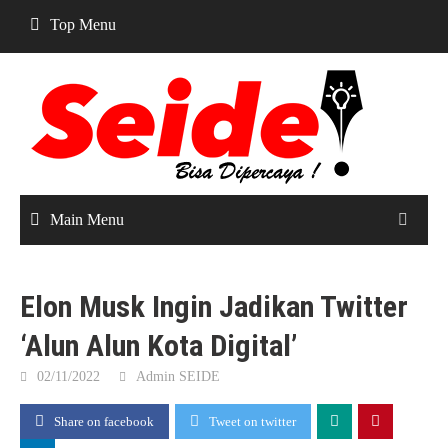
Skip
Top Menu
to
content
Main Menu
Elon Musk Ingin Jadikan Twitter
‘Alun Alun Kota Digital’
02/11/2022
Admin SEIDE
Share on facebook
Tweet on twitter