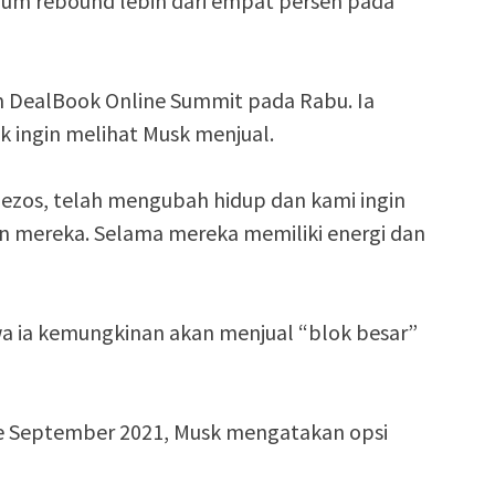
elum rebound lebih dari empat persen pada
m DealBook Online Summit pada Rabu. Ia
k ingin melihat Musk menjual.
f Bezos, telah mengubah hidup dan kami ingin
 mereka. Selama mereka memiliki energi dan
 ia kemungkinan akan menjual “blok besar”
e September 2021, Musk mengatakan opsi