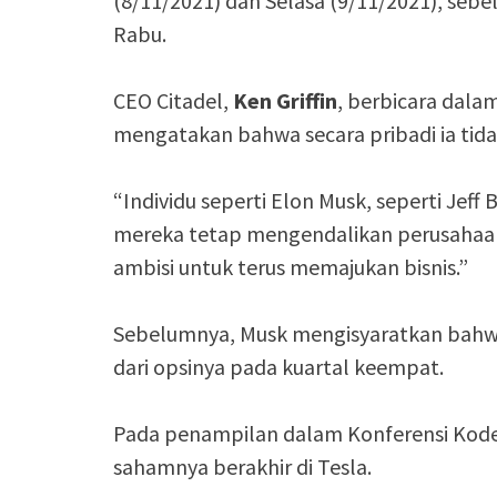
(8/11/2021) dan Selasa (9/11/2021), seb
Rabu.
CEO Citadel,
Ken
Griffin
, berbicara dala
mengatakan bahwa secara pribadi ia tida
“Individu seperti Elon Musk, seperti Jef
mereka tetap mengendalikan perusahaan
ambisi untuk terus memajukan bisnis.”
Sebelumnya, Musk mengisyaratkan bahwa
dari opsinya pada kuartal keempat.
Pada penampilan dalam Konferensi Kod
sahamnya berakhir di Tesla.