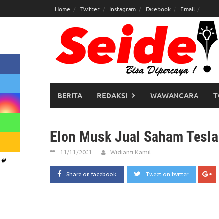
Skip
Home
Twitter
Instagram
Facebook
Email
to
content
BERITA
REDAKSI
WAWANCARA
T
Elon Musk Jual Saham Tesla
11/11/2021
Widianti Kamil
Share on facebook
Tweet on twitter