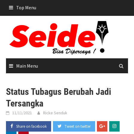
Skip
Top Menu
to
content
Main Menu
Status Tubagus Berubah Jadi
Tersangka
11/11/2021
Ricke Senduk
Share on facebook
Tweet on twitter