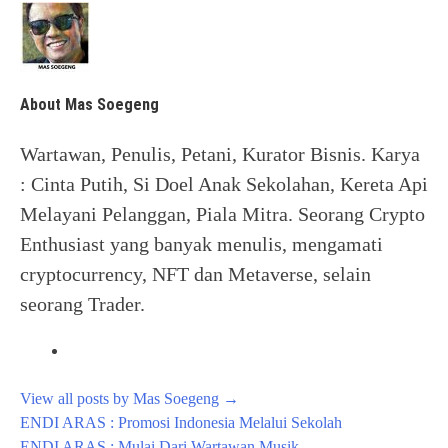
About Mas Soegeng
Wartawan, Penulis, Petani, Kurator Bisnis. Karya
: Cinta Putih, Si Doel Anak Sekolahan, Kereta Api
Melayani Pelanggan, Piala Mitra. Seorang Crypto
Enthusiast yang banyak menulis, mengamati
cryptocurrency, NFT dan Metaverse, selain
seorang Trader.
View all posts by Mas Soegeng
→
Post
ENDI ARAS : Promosi Indonesia Melalui Sekolah
navigation
ENDI ARAS : Mulai Dari Wartawan Musik