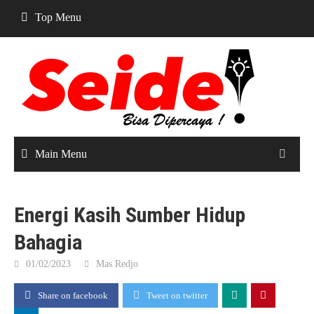
Skip
Top Menu
to
content
Main Menu
Energi Kasih Sumber Hidup
Bahagia
01/02/2023
Mas Redjo
Share on facebook
Tweet on twitter