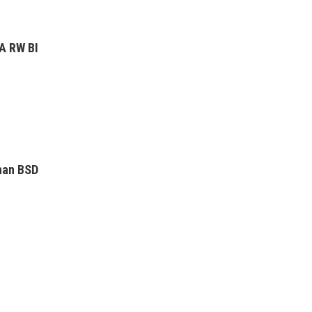
A RW BI
han BSD