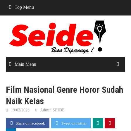
Skip
Top Menu
to
content
Main Menu
Film Nasional Genre Horor Sudah
Naik Kelas
19/03/2023
Admin SEIDE
Share on facebook
Tweet on twitter