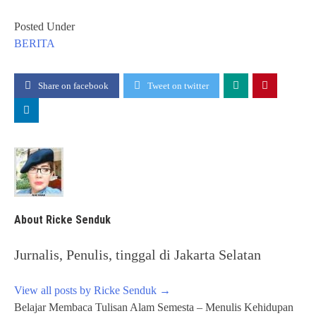
Posted Under
BERITA
Share on facebook
Tweet on twitter
About Ricke Senduk
Jurnalis, Penulis, tinggal di Jakarta Selatan
View all posts by Ricke Senduk
→
Post
Belajar Membaca Tulisan Alam Semesta – Menulis Kehidupan