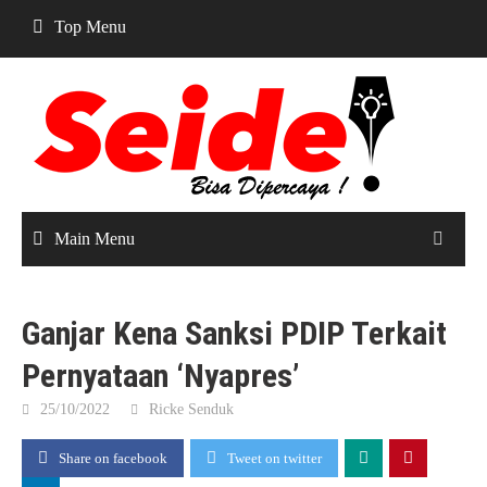
Skip
Top Menu
to
content
Main Menu
Ganjar Kena Sanksi PDIP Terkait
Pernyataan ‘Nyapres’
25/10/2022
Ricke Senduk
Share on facebook
Tweet on twitter