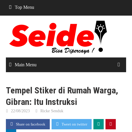
Skip
Top Menu
to
content
Main Menu
Tempel Stiker di Rumah Warga,
Gibran: Itu Instruksi
22/08/2023
Ricke Senduk
Share on facebook
Tweet on twitter