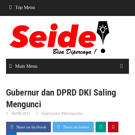
Skip
Top Menu
to
content
Main Menu
Gubernur dan DPRD DKI Saling
Mengunci
30/08/2021
Supriyanto Martosuwito
Share on facebook
Tweet on twitter