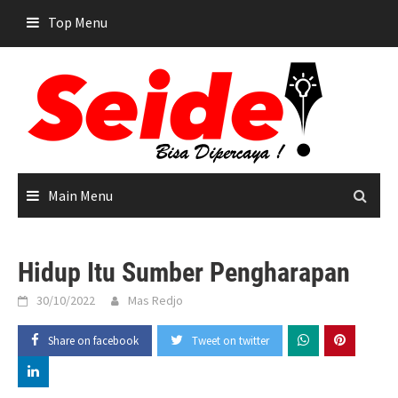
Skip
Top Menu
to
content
Main Menu
Hidup Itu Sumber Pengharapan
30/10/2022
Mas Redjo
Share on facebook
Tweet on twitter