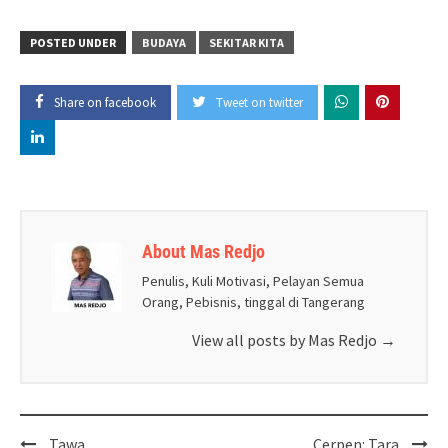
POSTED UNDER
BUDAYA
SEKITAR KITA
Share on facebook
Tweet on twitter
About Mas Redjo
Penulis, Kuli Motivasi, Pelayan Semua
Orang, Pebisnis, tinggal di Tangerang
View all posts by Mas Redjo
→
Post
Tawa
Cerpen: Tara