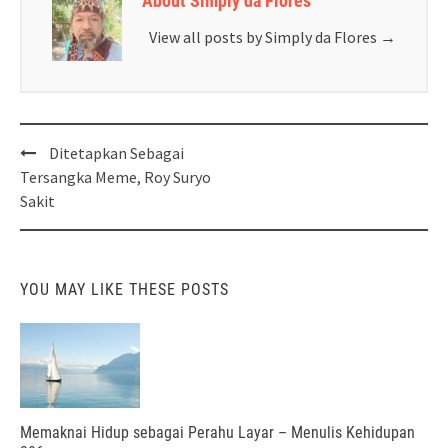
About Simply da Flores
View all posts by Simply da Flores
→
Post
Ditetapkan Sebagai
navigation
Tersangka Meme, Roy Suryo
Sakit
YOU MAY LIKE THESE POSTS
Memaknai Hidup sebagai Perahu Layar – Menulis Kehidupan