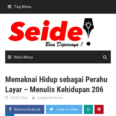
Skip
Top Menu
to
content
Main Menu
Memaknai Hidup sebagai Perahu
Layar – Menulis Kehidupan 206
25/07/2022
Simply da Flores
Share on facebook
Tweet on twitter