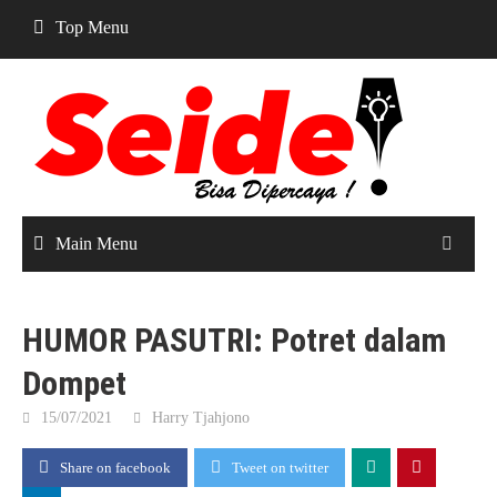
Skip
Top Menu
to
content
Main Menu
HUMOR PASUTRI: Potret dalam
Dompet
15/07/2021
Harry Tjahjono
Share on facebook
Tweet on twitter