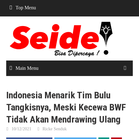
Skip
Top Menu
to
content
Main Menu
Indonesia Menarik Tim Bulu
Tangkisnya, Meski Kecewa BWF
Tidak Akan Mendrawing Ulang
10/12/2021
Ricke Senduk