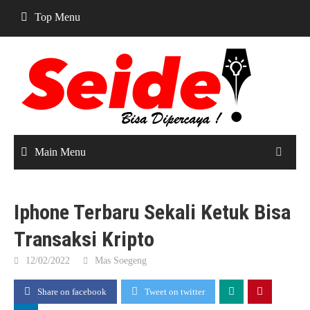
Skip
Top Menu
to
content
Main Menu
Iphone Terbaru Sekali Ketuk Bisa
Transaksi Kripto
12/02/2022
Mas Soegeng
Share on facebook
Tweet on twitter