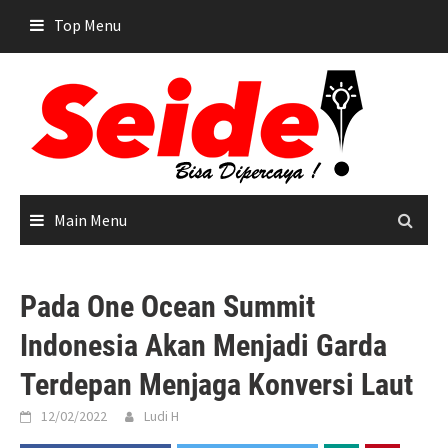
Skip
Top Menu
to
content
Main Menu
Pada One Ocean Summit
Indonesia Akan Menjadi Garda
Terdepan Menjaga Konversi Laut
12/02/2022
Ludi H