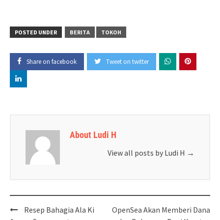
POSTED UNDER
BERITA
TOKOH
Share on facebook
Tweet on twitter
About Ludi H
View all posts by Ludi H
→
Post
Resep Bahagia Ala Ki
OpenSea Akan Memberi Dana
navigation