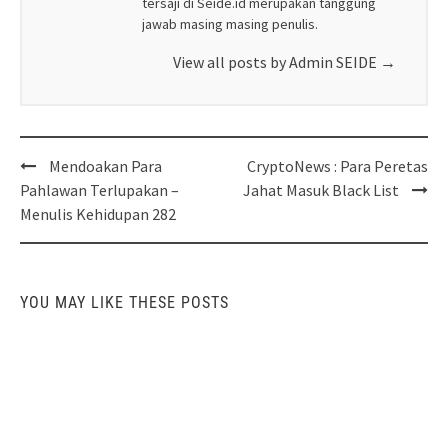
tersaji di Seide.id merupakan tanggung
jawab masing masing penulis.
View all posts by Admin SEIDE
→
Post
Mendoakan Para
CryptoNews : Para Peretas
navigation
Pahlawan Terlupakan –
Jahat Masuk Black List
Menulis Kehidupan 282
YOU MAY LIKE THESE POSTS