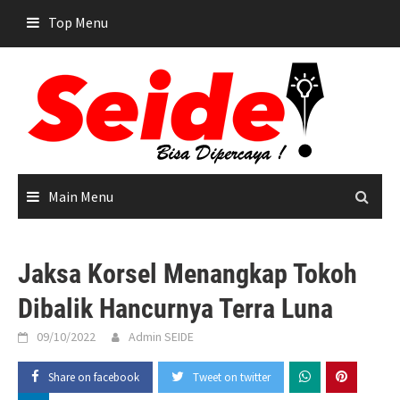
Skip
Top Menu
to
content
Main Menu
Jaksa Korsel Menangkap Tokoh
Dibalik Hancurnya Terra Luna
09/10/2022
Admin SEIDE
Share on facebook
Tweet on twitter