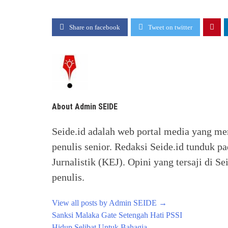
Share on facebook
Tweet on twitter
About Admin SEIDE
Seide.id adalah web portal media yang me
penulis senior. Redaksi Seide.id tunduk p
Jurnalistik (KEJ). Opini yang tersaji di
penulis.
View all posts by Admin SEIDE
→
Post
Sanksi Malaka Gate Setengah Hati PSSI
navigation
Hidup Selibat Untuk Bahagia