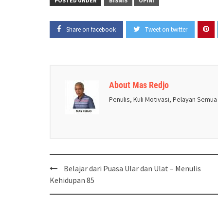
POSTED UNDER
BISNIS
OPINI
Share on facebook
Tweet on twitter
About Mas Redjo
Penulis, Kuli Motivasi, Pelayan Semua
Post
Belajar dari Puasa Ular dan Ulat – Menulis
navigation
Kehidupan 85