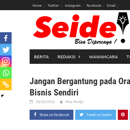
Skip
Home
Twitter
Instagram
Facebook
Email
to
content
BERITA
REDAKSI
WAWANCARA
T
Jangan Bergantung pada Ora
Bisnis Sendiri
26/03/2022
Mas Redjo
Share on facebook
Tweet on twitter