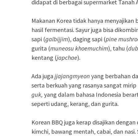
didapat di berbagai supermarket Tanah A
Makanan Korea tidak hanya menyajikan b
hasil fermentasi. Sayur juga bisa dikom
sapi (
galbijjim
), daging sapi (
pine mushro
gurita (
muneosu
khoemuchim
), tahu (
dub
kentang (
japchae
).
Ada juga
jjajangmyeon
yang berbahan das
serta berkuah yang rasanya sangat mirip 
guk
,
yang dalam bahasa Indonesia berar
seperti udang, kerang, dan gurita.
Korean BBQ juga kerap disajikan dengan
kimchi, bawang mentah, cabai, dan nasi.