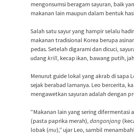
mengonsumsi beragam sayuran, baik yan
makanan lain maupun dalam bentuk hasil
Salah satu sayur yang hampir selalu ha
makanan tradisional Korea berupa asinan
pedas. Setelah digarami dan dicuci, say
udang
krill
, kecap ikan, bawang putih, j
Menurut guide lokal yang akrab di sapa 
sejak berabad lamanya. Leo bercerita, k
mengawetkan sayuran adalah dengan pro
“Makanan lain yang sering difermentasi 
(pasta paprika merah),
danganjang
(keca
lobak (
mu
),” ujar Leo, sambil menambahk