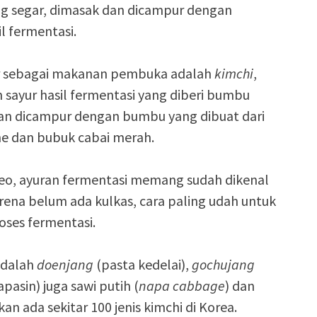
g segar, dimasak dan dicampur dengan
 fermentasi.
dir sebagai makanan pembuka adalah
kimchi
,
 sayur hasil fermentasi yang diberi bumbu
uran dicampur dengan bumbu yang dibuat dari
ahe dan bubuk cabai merah.
Leo, ayuran fermentasi memang sudah dikenal
arena belum ada kulkas, cara paling udah untuk
ses fermentasi.
adalah
doenjang
(pasta kedelai),
gochujang
pasin) juga sawi putih (
napa
cabbage
) dan
an ada sekitar 100 jenis kimchi di Korea.