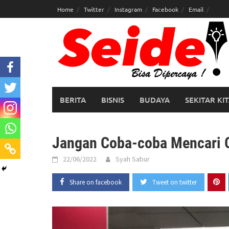
Skip
Home
Twitter
Instagram
Facebook
Email
to
content
BERITA
BISNIS
BUDAYA
SEKITAR KI
Jangan Coba-coba Mencari 
22/06/2022
Syah Sabur
Share on facebook
Tweet on twitter