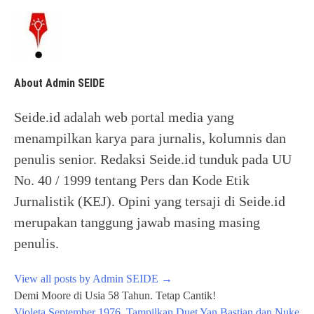
About Admin SEIDE
Seide.id adalah web portal media yang
menampilkan karya para jurnalis, kolumnis dan
penulis senior. Redaksi Seide.id tunduk pada UU
No. 40 / 1999 tentang Pers dan Kode Etik
Jurnalistik (KEJ). Opini yang tersaji di Seide.id
merupakan tanggung jawab masing masing
penulis.
View all posts by Admin SEIDE
→
Post
Demi Moore di Usia 58 Tahun. Tetap Cantik!
navigation
Violeta September 1976, Tampilkan Duet Yan Bastian dan Nuke