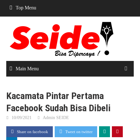
Skip
Top Menu
to
content
Main Menu
Kacamata Pintar Pertama
Facebook Sudah Bisa Dibeli
10/09/2021
Admin SEIDE
Share on facebook
Tweet on twitter