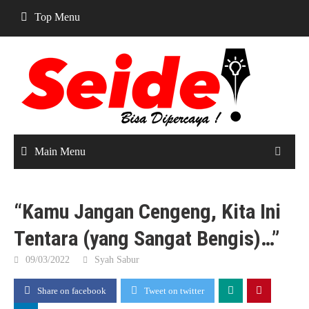
Skip
Top Menu
to
content
Main Menu
“Kamu Jangan Cengeng, Kita Ini
Tentara (yang Sangat Bengis)…”
09/03/2022
Syah Sabur
Share on facebook
Tweet on twitter