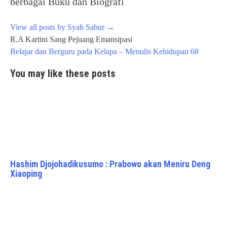
berbagai Buku dan Biografi
View all posts by Syah Sabur
→
Post
R.A Kartini Sang Pejuang Emansipasi
navigation
Belajar dan Berguru pada Kelapa – Menulis Kehidupan 68
You may like these posts
Hashim Djojohadikusumo : Prabowo akan Meniru Deng
Xiaoping