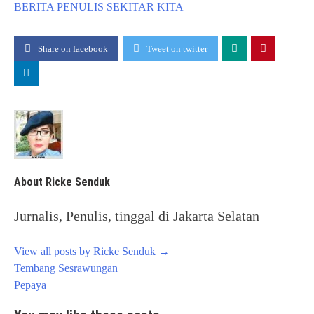
BERITA
PENULIS
SEKITAR KITA
Share on facebook
Tweet on twitter
About Ricke Senduk
Jurnalis, Penulis, tinggal di Jakarta Selatan
View all posts by Ricke Senduk
→
Post
Tembang Sesrawungan
navigation
Pepaya