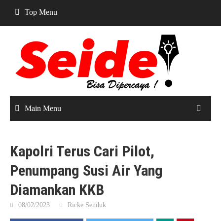
Skip
Top Menu
to
content
Main Menu
Kapolri Terus Cari Pilot,
Penumpang Susi Air Yang
Diamankan KKB
08/02/2023
Ricke Senduk