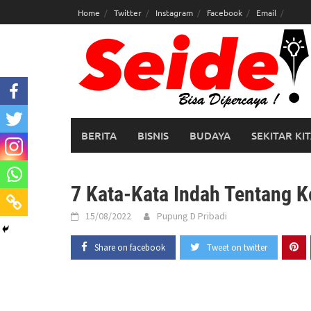
Skip
Home
Twitter
Instagram
Facebook
Email
to
content
BERITA
BISNIS
BUDAYA
SEKITAR KI
7 Kata-Kata Indah Tentang K
15/08/2022
Pupung D Pribadi
Share on facebook
Tweet on twitter