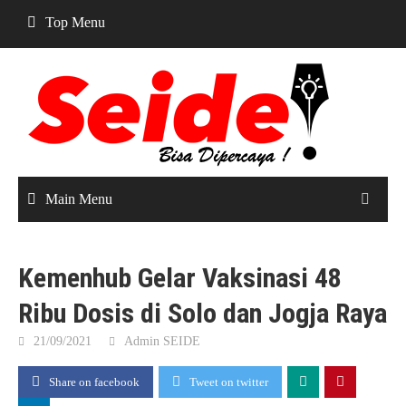
Skip
Top Menu
to
content
Main Menu
Kemenhub Gelar Vaksinasi 48
Ribu Dosis di Solo dan Jogja Raya
21/09/2021
Admin SEIDE
Share on facebook
Tweet on twitter