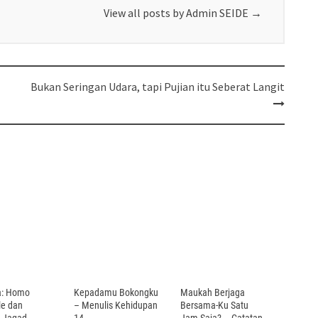
View all posts by Admin SEIDE
→
Bukan Seringan Udara, tapi Pujian itu Seberat Langit
a: Homo
Kepadamu Bokongku
Maukah Berjaga
le dan
– Menulis Kehidupan
Bersama-Ku Satu