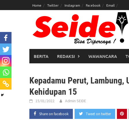
Skip
Home
Twitter
Instagram
Facebook
Email
to
content
BERITA
REDAKSI
WAWANCARA
T
Kepadamu Perut, Lambung, U
Kehidupan 15
15/01/2022
Admin SEIDE
Share on facebook
Tweet on twitter