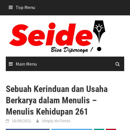
Skip
Top Menu
to
content
Main Menu
Sebuah Kerinduan dan Usaha
Berkarya dalam Menulis –
Menulis Kehidupan 261
18/09/2022
Simply da Flores