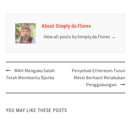
About Simply da Flores
View all posts by Simply da Flores
→
Post
MAH Mengaku Salah
Penyebab Ethereum Turun
navigation
Telah Membantu Bjorka
Meski Berhasil Melakukan
Penggabungan
YOU MAY LIKE THESE POSTS