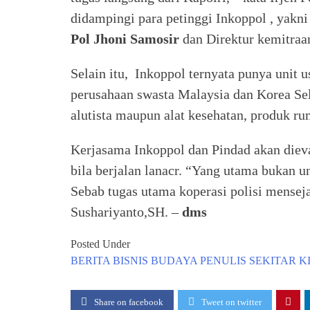
didampingi para petinggi Inkoppol , yakn
Pol Jhoni Samosir
dan Direktur kemitraa
Selain itu, Inkoppol ternyata punya unit u
perusahaan swasta Malaysia dan Korea Se
alutista maupun alat kesehatan, produk rum
Kerjasama Inkoppol dan Pindad akan dieval
bila berjalan lanacr. “Yang utama bukan u
Sebab tugas utama koperasi polisi mensej
Sushariyanto,SH. –
dms
Posted Under
BERITA
BISNIS
BUDAYA
PENULIS
SEKITAR K
Share on facebook
Tweet on twitter