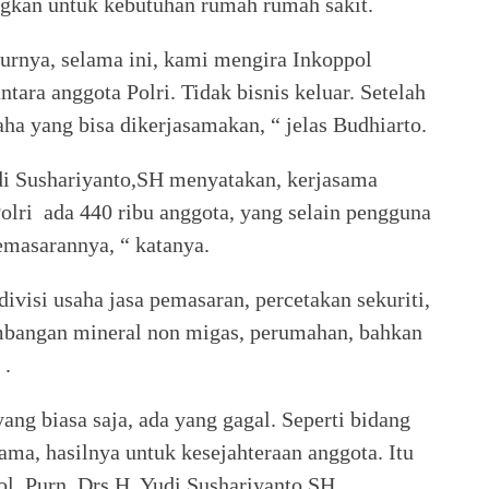
angkan untuk kebutuhan rumah rumah sakit.
urnya, selama ini, kami mengira Inkoppol
ntara anggota Polri. Tidak bisnis keluar. Setelah
ha yang bisa dikerjasamakan, “ jelas Budhiarto.
udi Sushariyanto,SH menyatakan, kerjasama
olri ada 440 ribu anggota, yang selain pengguna
emasarannya, “ katanya.
visi usaha jasa pemasaran, percetakan sekuriti,
mbangan mineral non migas, perumahan, bahkan
 .
ang biasa saja, ada yang gagal. Seperti bidang
tama, hasilnya untuk kesejahteraan anggota. Itu
Pol. Purn. Drs.H. Yudi Sushariyanto,SH,