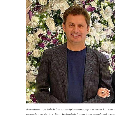
Kematian tiga tokoh bursa karipto dianggap misterius karen
menyebut misterius. Tapi, bukankah hidup juga penuh hal mister