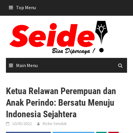
Skip
Top Menu
to
content
Main Menu
Ketua Relawan Perempuan dan
Anak Perindo: Bersatu Menuju
Indonesia Sejahtera
10/05/2022
Ricke Senduk