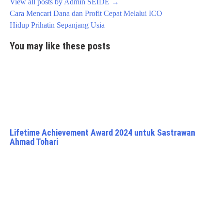
View all posts by Admin SEIDE
→
Post
Cara Mencari Dana dan Profit Cepat Melalui ICO
navigation
Hidup Prihatin Sepanjang Usia
You may like these posts
Lifetime Achievement Award 2024 untuk Sastrawan
Ahmad Tohari