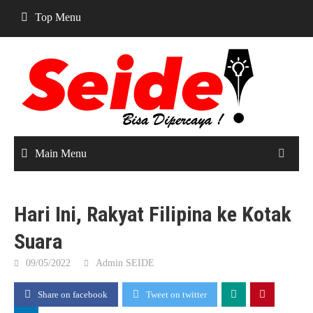
Skip
Top Menu
to
content
Main Menu
Hari Ini, Rakyat Filipina ke Kotak
Suara
09/05/2022
Admin SEIDE
Share on facebook
Tweet on twitter