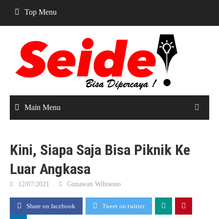
Skip
Top Menu
to
content
Main Menu
Kini, Siapa Saja Bisa Piknik Ke
Luar Angkasa
12/07/2021
Gunawan Wibisono
Share on facebook
Tweet on twitter