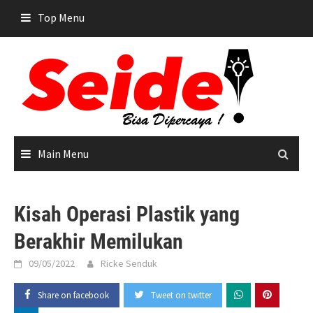
Skip
Top Menu
to
content
Main Menu
Kisah Operasi Plastik yang
Berakhir Memilukan
09/05/2022
Ricke Senduk
Share on facebook
Tweet on twitter