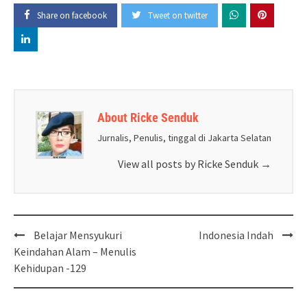
Share on facebook
Tweet on twitter
About Ricke Senduk
Jurnalis, Penulis, tinggal di Jakarta Selatan
View all posts by Ricke Senduk
→
Post
Belajar Mensyukuri
Indonesia Indah
navigation
Keindahan Alam – Menulis
Kehidupan -129