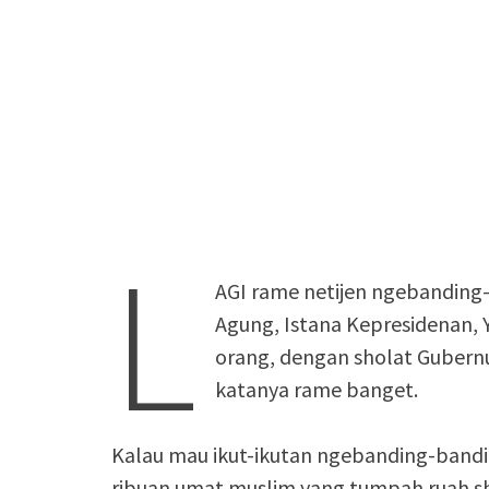
L
AGI rame netijen ngebanding-
Agung, Istana Kepresidenan, 
orang, dengan sholat Gubernu
katanya rame banget.
Kalau mau ikut-ikutan ngebanding-bandin
ribuan umat muslim yang tumpah ruah shol