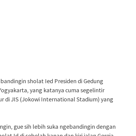
bandingin sholat Ied Presiden di Gedung
Yogyakarta, yang katanya cuma segelintir
r di JIS (Jokowi International Stadium) yang
gin, gue sih lebih suka ngebandingin dengan
at Id di sebelah kanan dan kiri jalan Gereja