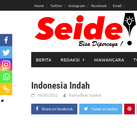
Skip
Home
Twitter
Instagram
Facebook
Email
to
content
BERITA
REDAKSI
WAWANCARA
T
Indonesia Indah
09/05/2022
Ramadhan Syukur
Share on facebook
Tweet on twitter