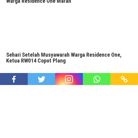
Warga Residence One Marah
Sehari Setelah Musyawarah Warga Residence One,
Ketua RW014 Copot Plang
Bukan RW Sembarang RW – Tapi RW di Perumahan BSD
Proudly powered by WordPress
|
Theme: Awaken Pro by
ThemezHut
.