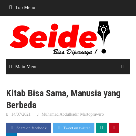
Skip
Top Menu
to
content
Main Menu
Kitab Bisa Sama, Manusia yang
Berbeda
14/07/2021
Muhamad Abdulkadir Martoprawiro
Share on facebook
Tweet on twitter