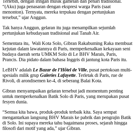
Terlebih, dengan iringan musik gamelan dan penari tradisional.
“(Aku) juga penasaran dengan ekspresi warga Paris (saat
menonton). Ternyata, mereka terpukau dengan pertunjukan
tersebut,” ujar Anggun.
Tak hanya Anggun, gelaran itu juga menampilkan sejumlah
pertunjukan kebudayaan tradisional asal Tanah Air.
Sementara itu, Wali Kota Solo, Gibran Rakabuming Raka membuat
kejutan dalam lawatannya di Paris, memperkenalkan kekayaan seni
budaya daerah serta UMKM Solo di Le BHV Marais, Paris,
Prancis. Dia pidato dalam bahasa Inggris di jantung kota Paris itu.
LeBHV adalah
Le Bazar de l’Hôtel de Ville
, pusat pertokoan multi-
spesialis milik grup
Galeries Lafayette
. Terletak di Paris, rue de
Rivoli, di arondisemen ke-4, di seberang Balai Kota.
Gibran menyampaikan gelaran tersebut jadi momentum penting
untuk memperkenalkan Batik Solo di Paris, yang merupakan pusat
fesyen dunia.
“Semua kita bawa, produk-produk terbaik kita. Saya sempat
mengantarkan langsung BHV Marais ke pabrik dan pengrajin Batik
di Solo. Ini supaya mereka tahu bagaimana proses, sejarah hingga
filosofi dari motif yang ada,” ujar Gibran.