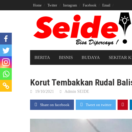
Skip
Home
Twitter
Instagram
Facebook
Email
to
content
BERITA
BISNIS
BUDAYA
SEKITAR K
Korut Tembakkan Rudal Balis
19/10/2021
Admin SEIDE
Share on facebook
Tweet on twitter