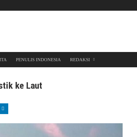
ITA
PENULIS INDONESIA
REDAKSI
tik ke Laut